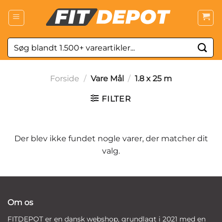
Fortsæt
til
indhold
Søg
efter:
Forside
/
Vare Mål
/
1.8 x 25 m
FILTER
Der blev ikke fundet nogle varer, der matcher dit
valg.
Om os
FITDEPOT er en dansk webshop, grundlagt i 2021 med en