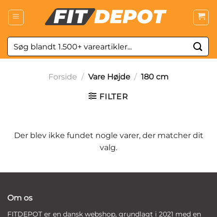
Fortsæt
til
indhold
Søg
efter:
Forside
/
Vare Højde
/
180 cm
FILTER
Der blev ikke fundet nogle varer, der matcher dit
valg.
Om os
FITDEPOT er en dansk webshop, grundlagt i 2021 med en