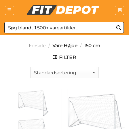
Fortsæt
til
indhold
Søg
efter:
Forside
/
Vare Højde
/
150 cm
FILTER