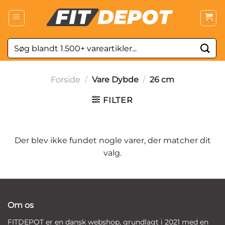
Fortsæt
til
indhold
Søg
efter:
Forside
/
Vare Dybde
/
26 cm
FILTER
Der blev ikke fundet nogle varer, der matcher dit
valg.
Om os
FITDEPOT er en dansk webshop, grundlagt i 2021 med en