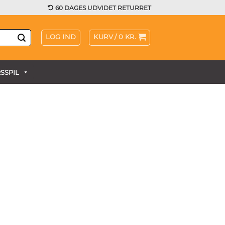
60 DAGES UDVIDET RETURRET
LOG IND
KURV /
0
KR.
SSPIL