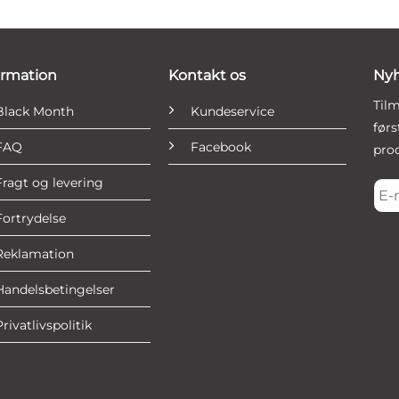
ormation
Kontakt os
Ny
Til
Black Month
Kundeservice
før
FAQ
Facebook
prod
Fragt og levering
E-
mai
Fortrydelse
*
Reklamation
Handelsbetingelser
Privatlivspolitik