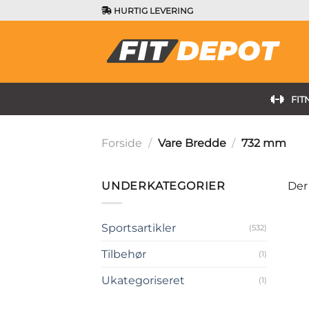
Fortsæt
HURTIG LEVERING
til
indhold
FIT
Forside
/
Vare Bredde
/
732 mm
UNDERKATEGORIER
Der
Sportsartikler
(532)
Tilbehør
(1)
Ukategoriseret
(1)