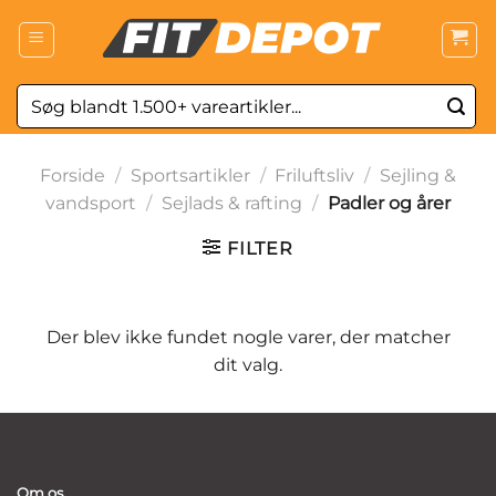
Fortsæt
til
indhold
Søg
efter:
Forside
/
Sportsartikler
/
Friluftsliv
/
Sejling &
vandsport
/
Sejlads & rafting
/
Padler og årer
FILTER
Der blev ikke fundet nogle varer, der matcher
dit valg.
Om os