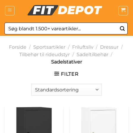
Fortsæt
til
indhold
Søg
efter:
Forside
/
Sportsartikler
/
Friluftsliv
/
Dressur
/
Tilbehør til rideudstyr
/
Sadeltilbehør
/
Sadelstativer
FILTER