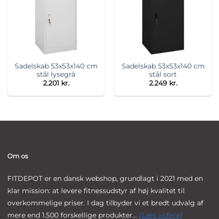
Sadelskab 53x53x140 cm
Sadelskab 53x53x140 cm
stål lysegrå
stål sort
2.201
kr.
2.249
kr.
Om os
FITDEPOT er en dansk webshop, grundlagt i 2021 med en
klar mission: at levere fitnessudstyr af høj kvalitet til
overkommelige priser. I dag tilbyder vi et bredt udvalg af
mere end 1.500 forskellige produkter...
[Læs videre]