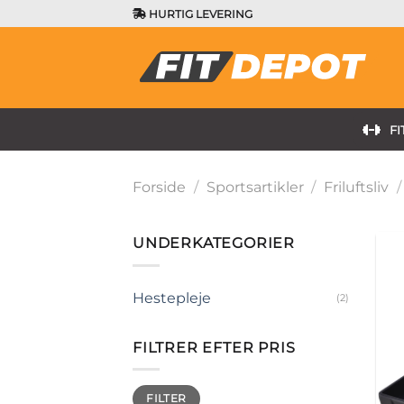
Fortsæt
HURTIG LEVERING
til
indhold
FI
Forside
/
Sportsartikler
/
Friluftsliv
/
UNDERKATEGORIER
Hestepleje
(2)
FILTRER EFTER PRIS
Mindste
Højeste
FILTER
pris
pris