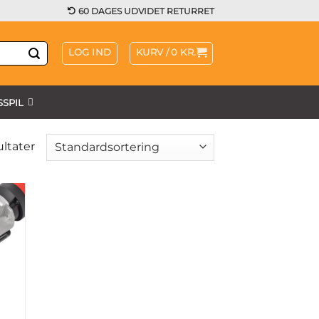
60 DAGES UDVIDET RETURRET
LOG IND
KURV /
0
KR.
SPIL
ultater