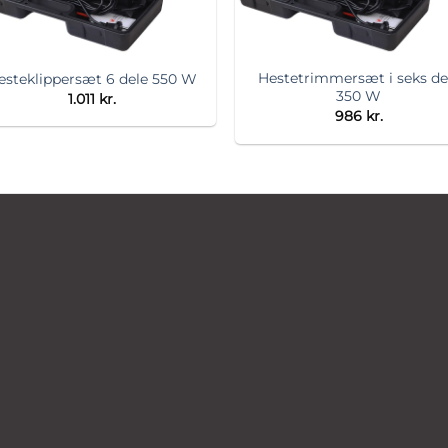
Hestetrimmersæt i seks de
esteklippersæt 6 dele 550 W
350 W
1.011
kr.
986
kr.